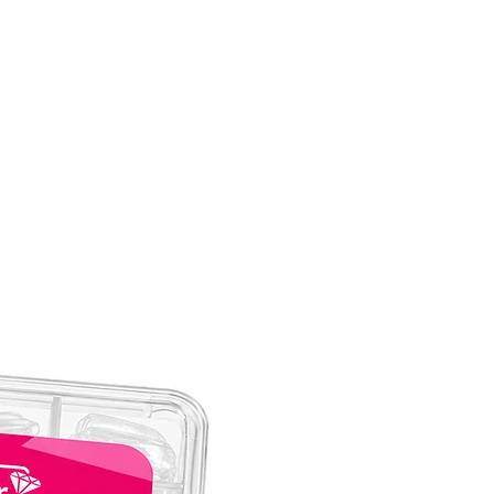
תכולה:
9 מ"ל.
* באישור משרד הבריאות