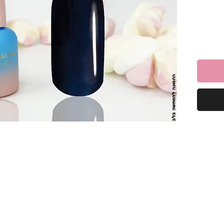
ראה
ה
רק
רמי
ך את
בכל
לאורך
ילות!
ת ללא
יות מכל