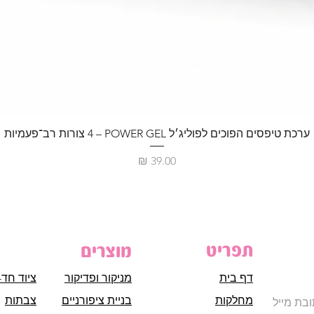
ערכת טיפסים הפוכים לפוליג׳ל POWER GEL – ‏4 צורות רב־פעמיות
מחיר
תפריט
מוצרים
דף בית
מניקור ופדיקור
ציוד חד-
מחלקות
בניית ציפורניים
צבתות