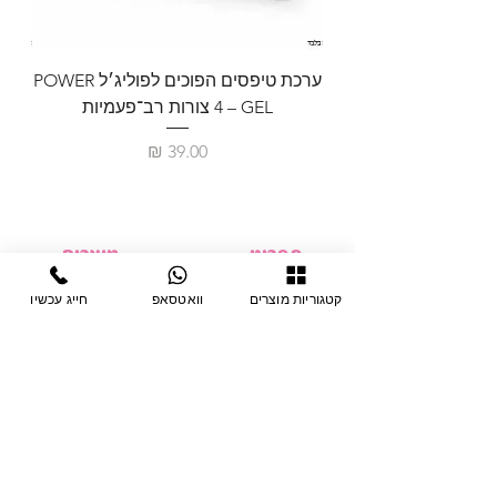
ערכת טיפסים הפוכים לפוליג׳ל POWER
GEL – ‏4 צורות רב־פעמיות
לבניית 
מחיר
תפריט
מוצרים
ציוד חד-פעמי
דף בית
קטגוריות מוצרים
וואטסאפ
חייג עכשיו
צבתות
מחלקות
טיפות לפטרת
אודות
ריהוט
צור קשר
מוצרי חשמל
תקנון האתר
תנאי אחראיות
מניקור ופדיקור