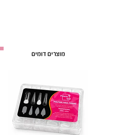
המרקם הקרמי מאפשר מריחה נוחה וללא נזילות, מה
שהופך את העבודה לקלה, מהירה ומדויקת יותר.
💎
פורמולה סמיכה ואטומה – גימור מושלם בכל
שכבה!
💎
עמידות גבוהה – שומר על מראה מטופח לאורך
זמן!
מוצרים דומים
💎
מריחה קלה ואחידה – ללא פסים וללא נזילות!
💎
מגוון עשיר של גוונים – מעל 50 צבעים,
מפיגמנטים אטומים ועד חצי-שקופים!
💎
באישור משרד הבריאות – איכות ובטיחות ללא
פשרות!
💅
לק ג'ל מרשמלו – הבחירה של מניקוריסטיות מכל
רחבי הארץ!
תכולה:
9 מ"ל.
* באישור משרד הבריאות.