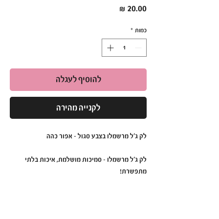
מחיר
כמות
*
להוסיף לעגלה
לקנייה מהירה
לק ג'ל מרשמלו בצבע סגול - אפור כהה
לק ג'ל מרשמלו – סמיכות מושלמת, איכות בלתי
מתפשרת!
לק ג'ל מרשמלו הוא הבחירה המושלמת למראה
מקצועי ועמיד לאורך זמן.
הפורמולה הסמיכה והעשירה בפיגמנטים מבטיחה
כיסוי אחיד, ברק עוצמתי ועמידות גבוהה במיוחד.