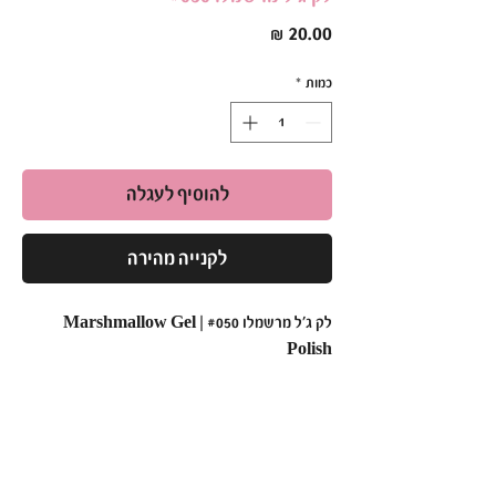
מחיר
כמות
*
להוסיף לעגלה
לקנייה מהירה
לק ג'ל מרשמלו #050 | Marshmallow Gel
Polish
לק ג'ל מרשמלו – סמיכות מושלמת, איכות בלתי
מתפשרת!