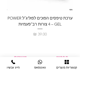
תכולה:
9 מ"ל.
* באישור משרד הבריאות.
ערכת טיפסים הפוכים לפוליג׳ל POWER
GEL – ‏4 צורות רב־פעמיות
לבניית 
מחיר
תפריט
מוצרים
ציוד חד-פעמי
דף בית
קטגוריות מוצרים
וואטסאפ
חייג עכשיו
צבתות
מחלקות
טיפות לפטרת
אודות
ריהוט
צור קשר
מוצרי חשמל
תקנון האתר
תנאי אחראיות
מניקור ופדיקור