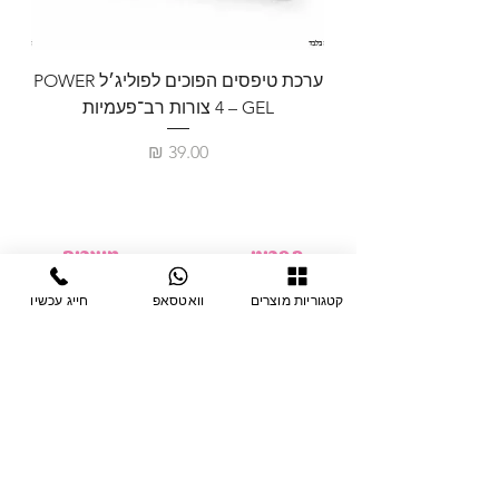
ערכת טיפסים הפוכים לפוליג׳ל POWER
GEL – ‏4 צורות רב־פעמיות
לבניית 
מחיר
תפריט
מוצרים
ציוד חד-פעמי
דף בית
קטגוריות מוצרים
וואטסאפ
חייג עכשיו
צבתות
מחלקות
טיפות לפטרת
אודות
ריהוט
צור קשר
מוצרי חשמל
תקנון האתר
תנאי אחראיות
מניקור ופדיקור