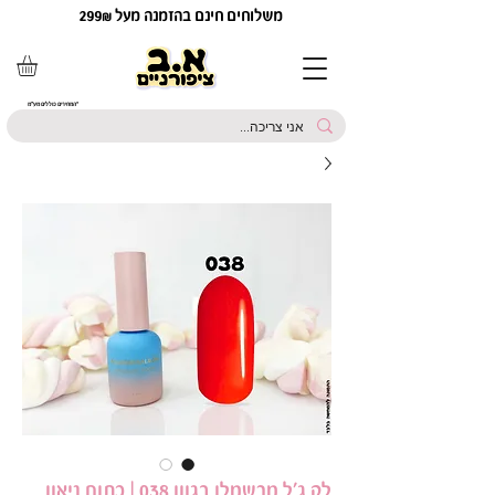
משלוחים חינם בהזמנה מעל 299₪
*המחירים כוללים מע"מ
לק ג'ל מרשמלו בגוון 038 | כתום ניאון