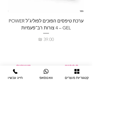
ערכת טיפסים הפוכים לפוליג׳ל POWER
GEL – ‏4 צורות רב־פעמיות
לבניית 
מחיר
תפריט
מוצרים
ציוד חד-פעמי
דף בית
קטגוריות מוצרים
וואטסאפ
חייג עכשיו
צבתות
מחלקות
טיפות לפטרת
אודות
ריהוט
צור קשר
מוצרי חשמל
תקנון האתר
תנאי אחראיות
מניקור ופדיקור