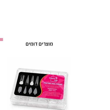
כיסוי אחיד, ברק עוצמתי ועמידות גבוהה במיוחד.
המרקם הקרמי מאפשר מריחה נוחה וללא נזילות, מה
שהופך את העבודה לקלה, מהירה ומדויקת יותר.
💎
פורמולה סמיכה ואטומה – גימור מושלם בכל
שכבה!
💎
עמידות גבוהה – שומר על מראה מטופח לאורך
מוצרים דומים
זמן!
💎
מריחה קלה ואחידה – ללא פסים וללא נזילות!
💎
מגוון עשיר של גוונים – מעל 50 צבעים,
מפיגמנטים אטומים ועד חצי-שקופים!
💎
באישור משרד הבריאות – איכות ובטיחות ללא
פשרות!
💅
לק ג'ל מרשמלו – הבחירה של מניקוריסטיות מכל
רחבי הארץ!
תכולה:
9 מ"ל.
* באישור משרד הבריאות.