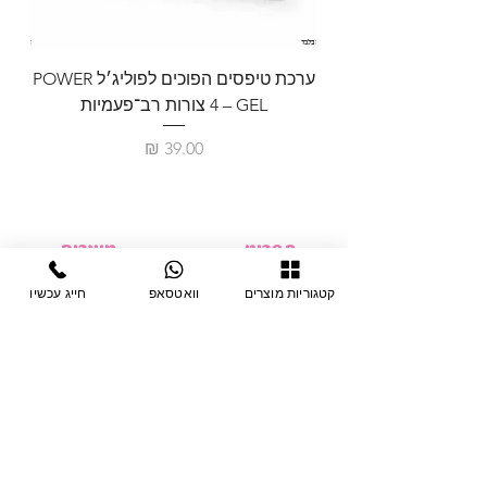
ערכת טיפסים הפוכים לפוליג׳ל POWER
GEL – ‏4 צורות רב־פעמיות
לבניית 
מחיר
תפריט
מוצרים
ציוד חד-פעמי
דף בית
קטגוריות מוצרים
וואטסאפ
חייג עכשיו
צבתות
מחלקות
טיפות לפטרת
אודות
ריהוט
צור קשר
מוצרי חשמל
תקנון האתר
תנאי אחראיות
מניקור ופדיקור