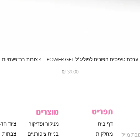
ערכת טיפסים הפוכים לפוליג׳ל POWER GEL – ‏4 צורות רב־פעמיות
מחיר
תפריט
מוצרים
דף בית
מניקור ופדיקור
ציוד חד-
מחלקות
בניית ציפורניים
צבתות