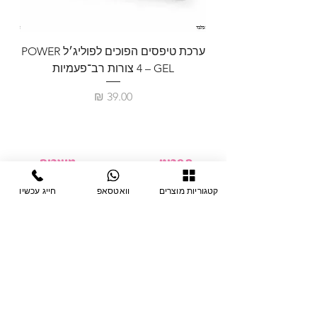
ערכת טיפסים הפוכים לפוליג׳ל POWER
GEL – ‏4 צורות רב־פעמיות
לבניית 
מחיר
תפריט
מוצרים
ציוד חד-פעמי
דף בית
קטגוריות מוצרים
וואטסאפ
חייג עכשיו
צבתות
מחלקות
טיפות לפטרת
אודות
ריהוט
צור קשר
מוצרי חשמל
תקנון האתר
תנאי אחראיות
מניקור ופדיקור