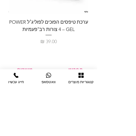
ערכת טיפסים הפוכים לפוליג׳ל POWER
GEL – ‏4 צורות רב־פעמיות
לבניית 
מחיר
תפריט
מוצרים
ציוד חד-פעמי
דף בית
קטגוריות מוצרים
וואטסאפ
חייג עכשיו
צבתות
מחלקות
טיפות לפטרת
אודות
ריהוט
צור קשר
מוצרי חשמל
תקנון האתר
תנאי אחראיות
מניקור ופדיקור