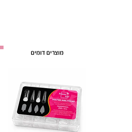
גימור מבריק ועמיד
: מעניק לציפורניים ברק יוצא
דופן שמחזיק לאורך זמן.
ללא צורך בנטרול
: חוסך זמן ומאפשר עבודה
מהירה ויעילה יותר.
עמידות גבוהה
: מונע התקלפויות ושומר על
המראה המושלם לאורך ימים.
מוצרים דומים
מתייבש במהירות
: מתייבש בקלות תחת מנורת
UV/LED, למראה מושלם בכל זמן.
🔹
יתרונות בולטים:
אידיאלי לשימוש מקצועי וביתי.
קל לשימוש – מתאים לכל רמות הניסיון.
פורמולה איכותית וידידותית לציפורניים, ללא
חומרים מזיקים.
עם טופ ללא נטרול מבית נטלי, את מבטיחה גימור