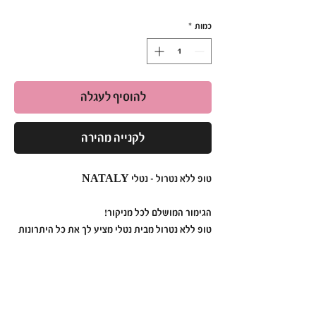
כמות
*
להוסיף לעגלה
לקנייה מהירה
טופ ללא נטרול - נטלי NATALY
הגימור המושלם לכל מניקור!
טופ ללא נטרול מבית נטלי מציע לך את כל היתרונות
של גימור מבריק ועמיד,
מבלי הצורך בנטרול לאחר השימוש – פתרון נוח ומהיר
לכל סוגי העיצובים והלקים.
🔹
תכונות עיקריות: