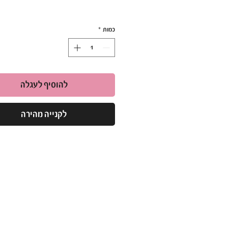
חבילת פצירות נלבשות לפצירה רב פעמית 
כמות
*
המותג סטאלקס.
מידה : 100 גריד.
כמות: 50 יחידות.
להוסיף לעגלה
לקנייה מהירה