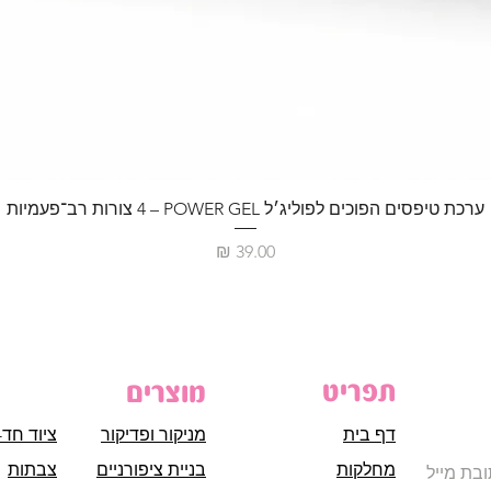
ערכת טיפסים הפוכים לפוליג׳ל POWER GEL – ‏4 צורות רב־פעמיות
מחיר
תפריט
מוצרים
דף בית
מניקור ופדיקור
ציוד חד-
מחלקות
בניית ציפורניים
צבתות