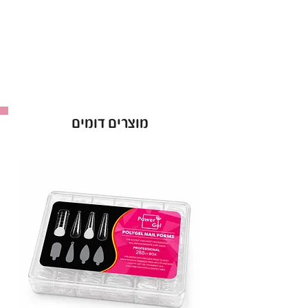
השולחן מעוצב בצורה אסתטית ופרקטית, ומציע
עמידות מרבית לצד מראה אלגנטי שיתאים לכל סלון
טיפוח.
הכיסא והשלוחן יחד מספקים נוחות מרבית, מה
שמבטיח חוויית עבודה נעימה ויעילה לאורך כל היום.
הזדמנות מיוחדת להקפיץ את חדר העבודה שלך
מוצרים דומים
לרמה הבאה במחיר מיוחד!
מגיעה בצבע: לבן\שחור
** איסוף עצמי בלבד!