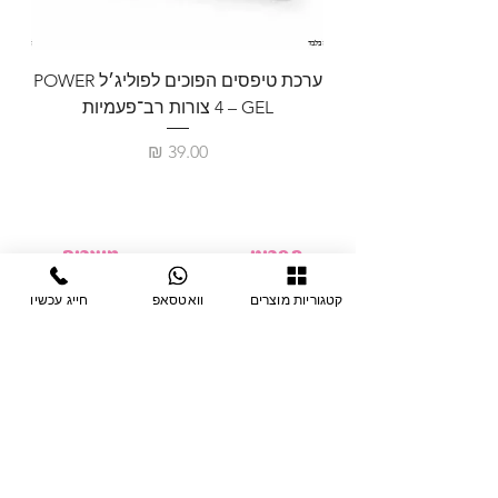
ערכת טיפסים הפוכים לפוליג׳ל POWER
GEL – ‏4 צורות רב־פעמיות
לבניית 
מחיר
תפריט
מוצרים
ציוד חד-פעמי
דף בית
קטגוריות מוצרים
וואטסאפ
חייג עכשיו
צבתות
מחלקות
טיפות לפטרת
אודות
ריהוט
צור קשר
מוצרי חשמל
תקנון האתר
תנאי אחראיות
מניקור ופדיקור