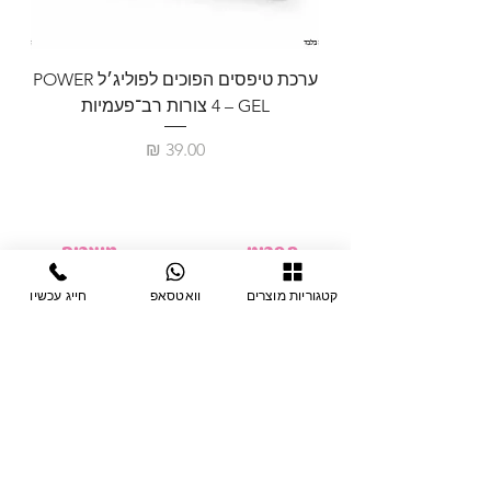
ערכת טיפסים הפוכים לפוליג׳ל POWER
GEL – ‏4 צורות רב־פעמיות
לבניית 
מחיר
תפריט
מוצרים
ציוד חד-פעמי
דף בית
קטגוריות מוצרים
וואטסאפ
חייג עכשיו
צבתות
מחלקות
טיפות לפטרת
אודות
ריהוט
צור קשר
מוצרי חשמל
תקנון האתר
תנאי אחראיות
מניקור ופדיקור