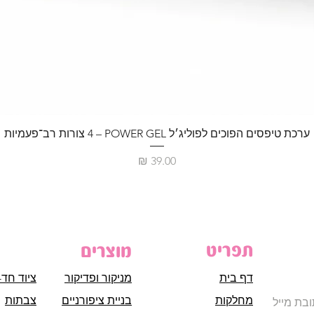
ערכת טיפסים הפוכים לפוליג׳ל POWER GEL – ‏4 צורות רב־פעמיות
מחיר
תפריט
מוצרים
דף בית
מניקור ופדיקור
ציוד חד-
מחלקות
בניית ציפורניים
צבתות