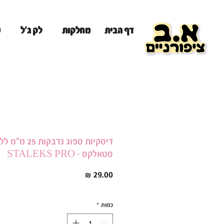
מ
דף הבית
מחלקות
לק ג'ל
דיסקיות ספוג נדבקות 5
סטאלקס - STALEKS PRO
מחיר
כמות
*