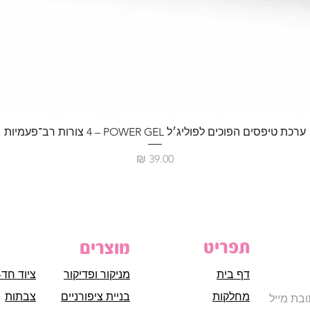
ערכת טיפסים הפוכים לפוליג׳ל POWER GEL – ‏4 צורות רב־פעמיות
מחיר
תפריט
מוצרים
דף בית
מניקור ופדיקור
ציוד חד-
מחלקות
בניית ציפורניים
צבתות