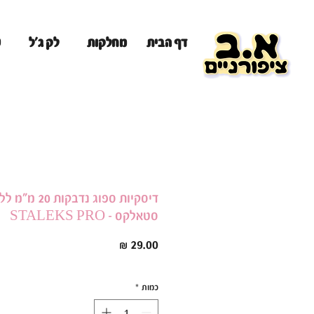
מ
דף הבית
מחלקות
לק ג'ל
דיסקיות ספוג נדבקות 0
סטאלקס - STALEKS PRO
מחיר
כמות
*