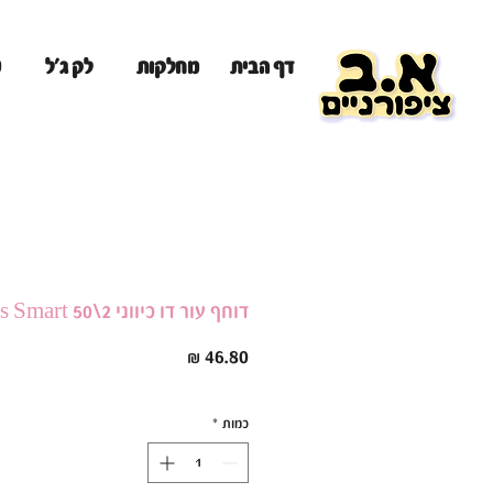
מ
דף הבית
מחלקות
לק ג'ל
דוחף עור דו כיווני Staleks Smart 50\2
מחיר
כמות
*