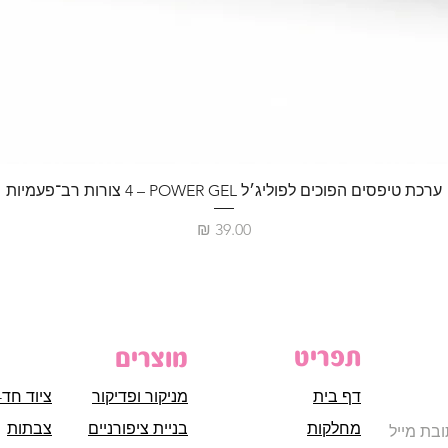
ערכת טיפסים הפוכים לפוליג׳ל POWER GEL – ‏4 צורות רב־פעמיות
מחיר
תפריט
מוצרים
דף בית
מניקור ופדיקור
ציוד חד-
מחלקות
בניית ציפורניים
צבתות