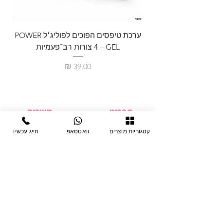
ערכת טיפסים הפוכים לפוליג׳ל POWER
GEL – ‏4 צורות רב־פעמיות
לבניית 
מחיר
תפריט
מוצרים
ציוד חד-פעמי
דף בית
קטגוריות מוצרים
וואטסאפ
חייג עכשיו
צבתות
מחלקות
טיפות לפטרת
אודות
ריהוט
צור קשר
מוצרי חשמל
תקנון האתר
תנאי אחראיות
מניקור ופדיקור