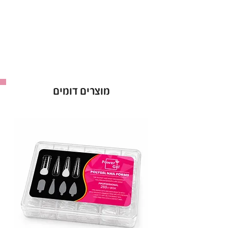
המאפיין העיקרי של דוחפי GUMMY הוא ידית
הסיליקון,
המספקת אחיזה אמינה ומאפשרת לטכנאית
לעבוד בצורה יעילה יותר.
דוחף עור UNIQ נעשה בהשחזה ידנית ומקצועית
המבטיחה עבודה מדויקת,
מוצרים דומים
דוחף העור UNIQ עשוי פלדת אל-חלד מסגסוגת
גבוהה.
**חלקי הפלדה והסיליקון עמידים לעיקור בתנור
בחום יבש ללא איבוד איכות.