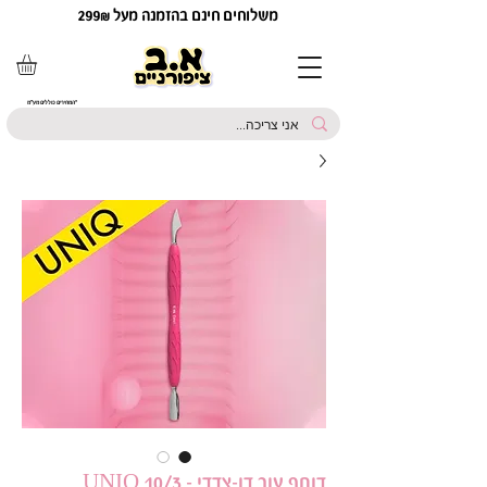
משלוחים חינם בהזמנה מעל 299₪
*המחירים כוללים מע"מ
דוחף עור דו-צדדי UNIQ 10/3 –