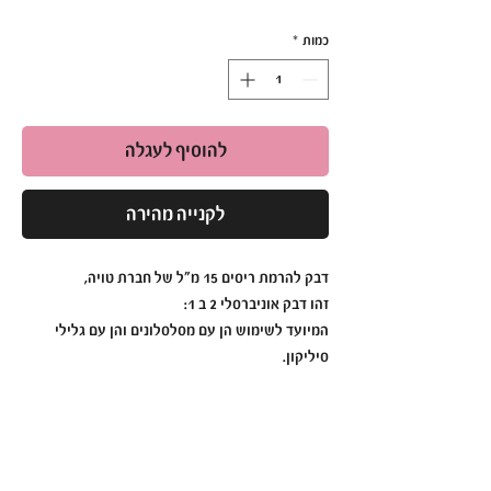
כמות
*
להוסיף לעגלה
לקנייה מהירה
דבק להרמת ריסים 15 מ”ל של חברת טויה,
זהו דבק אוניברסלי 2 ב 1:
המיועד לשימוש הן עם מסלסלונים והן עם גלילי
סיליקון.
מספר יתרונות :
- נוח לשימוש
- קל למריחה וקל להסרה מהריסים
- היפואלרגני ונטול ריח.