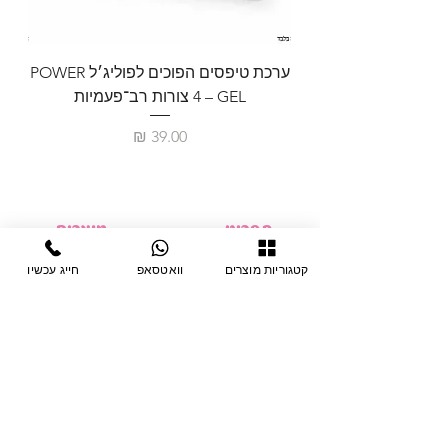
ערכת טיפסים הפוכים לפוליג׳ל POWER
GEL – ‏4 צורות רב־פעמיות
לבניית 
מחיר
תפריט
מוצרים
ציוד חד-פעמי
דף בית
קטגוריות מוצרים
וואטסאפ
חייג עכשיו
צבתות
מחלקות
טיפות לפטרת
אודות
ריהוט
צור קשר
מוצרי חשמל
תקנון האתר
תנאי אחראיות
מניקור ופדיקור