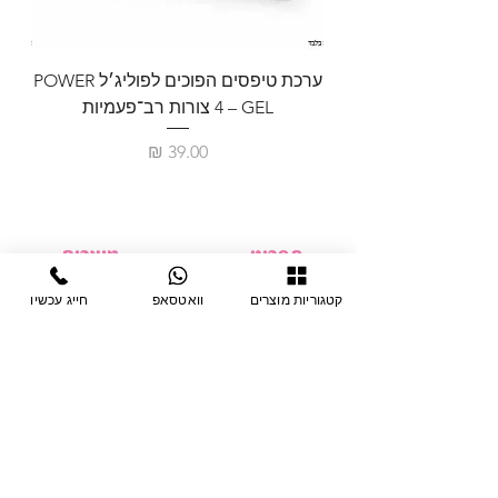
ערכת טיפסים הפוכים לפוליג׳ל POWER
GEL – ‏4 צורות רב־פעמיות
לבניית 
מחיר
תפריט
מוצרים
ציוד חד-פעמי
דף בית
קטגוריות מוצרים
וואטסאפ
חייג עכשיו
צבתות
מחלקות
טיפות לפטרת
אודות
ריהוט
צור קשר
מוצרי חשמל
תקנון האתר
תנאי אחראיות
מניקור ופדיקור