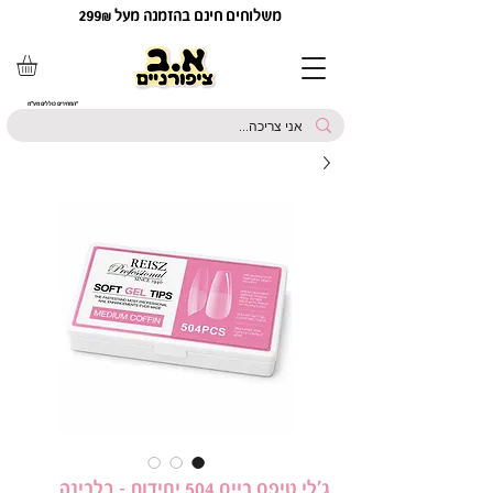
משלוחים חינם בהזמנה מעל 299₪
*המחירים כוללים מע"מ
ג׳לי טיפס רייס 504 יחידות – בלרינה