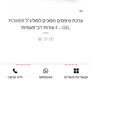
ערכת טיפסים הפוכים לפוליג׳ל POWER
GEL – ‏4 צורות רב־פעמיות
לבניית 
מחיר
תפריט
מוצרים
ציוד חד-פעמי
דף בית
קטגוריות מוצרים
וואטסאפ
חייג עכשיו
צבתות
מחלקות
טיפות לפטרת
אודות
ריהוט
צור קשר
מוצרי חשמל
תקנון האתר
תנאי אחראיות
מניקור ופדיקור