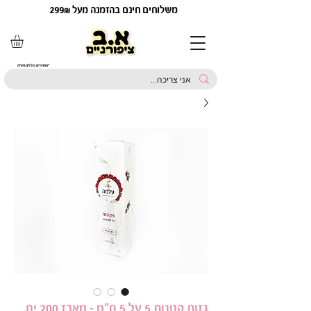
משלוחים חינם בהזמנה מעל 299₪
*המחירים כוללים מע"מ
גזות קטנות 5 על 5 ס"מ - מארז 200 יח