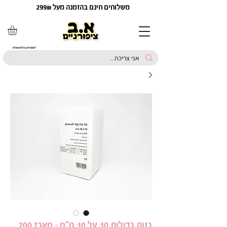
משלוחים חינם בהזמנה מעל 299₪
*המחירים כוללים מע"מ
גזות גדולות 10 על 10 ס"מ - מארז 200