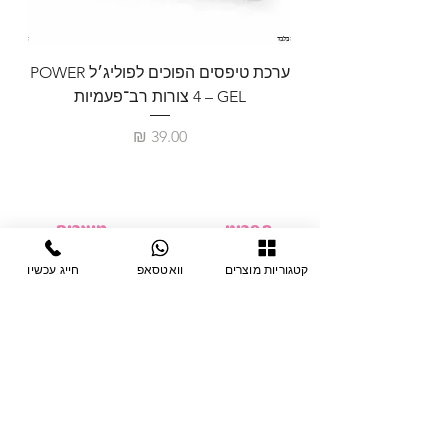
ערכת טיפסים הפוכים לפוליג׳ל POWER
GEL – ‏4 צורות רב־פעמיות
לבניית 
מחיר
תפריט
מוצרים
ציוד חד-פעמי
דף בית
קטגוריות מוצרים
וואטסאפ
חייג עכשיו
צבתות
מחלקות
טיפות לפטרת
אודות
ריהוט
צור קשר
מוצרי חשמל
תקנון האתר
תנאי אחראיות
מניקור ופדיקור