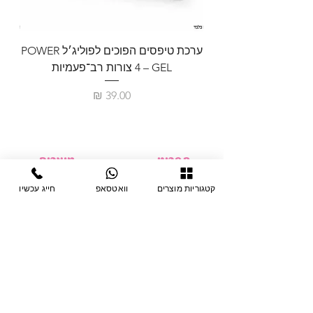
ערכת טיפסים הפוכים לפוליג׳ל POWER
GEL – ‏4 צורות רב־פעמיות
לבניית 
מחיר
תפריט
מוצרים
ציוד חד-פעמי
דף בית
קטגוריות מוצרים
וואטסאפ
חייג עכשיו
צבתות
מחלקות
טיפות לפטרת
אודות
ריהוט
צור קשר
מוצרי חשמל
תקנון האתר
תנאי אחראיות
מניקור ופדיקור