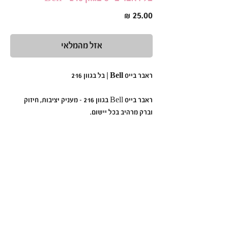
מחיר
אזל מהמלאי
ראבר בייס Bell | בל בגוון 216
ראבר בייס Bell בגוון 216 - מעניק יציבות, חיזוק
וברק מרהיב בכל יישום.
הפורמולה הסמיכה והעמידה שלו מאפשרת יצירת
בסיס מושלם ללא צורך בשלבי צביעה נוספים.
למה לבחור בראבר בייס Bell בגוון 216?
גוון מושלם
– למראה נקי ואלגנטי.
פורמולה סמיכה ועמידה
– מחזקת ומעצבת את
הציפורן.
מעניק גימור אחיד ומרשים
– ללא צורך בשכבות