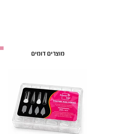
נוספות.
מתאים לשימוש מקצועי וביתי
.
באישור משרד הבריאות – לשימוש בטוח ואיכותי.
ראבר בייס Bell בגוון 216 – הבסיס המושלם למניקור
יציב ומרהיב!
מוצרים דומים