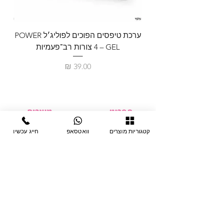
ערכת טיפסים הפוכים לפוליג׳ל POWER
GEL – ‏4 צורות רב־פעמיות
לבניית 
מחיר
תפריט
מוצרים
ציוד חד-פעמי
דף בית
קטגוריות מוצרים
וואטסאפ
חייג עכשיו
צבתות
מחלקות
טיפות לפטרת
אודות
ריהוט
צור קשר
מוצרי חשמל
תקנון האתר
תנאי אחראיות
מניקור ופדיקור