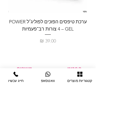
ערכת טיפסים הפוכים לפוליג׳ל POWER
GEL – ‏4 צורות רב־פעמיות
לבניית 
מחיר
תפריט
מוצרים
ציוד חד-פעמי
דף בית
קטגוריות מוצרים
וואטסאפ
חייג עכשיו
צבתות
מחלקות
טיפות לפטרת
אודות
ריהוט
צור קשר
מוצרי חשמל
תקנון האתר
תנאי אחראיות
מניקור ופדיקור