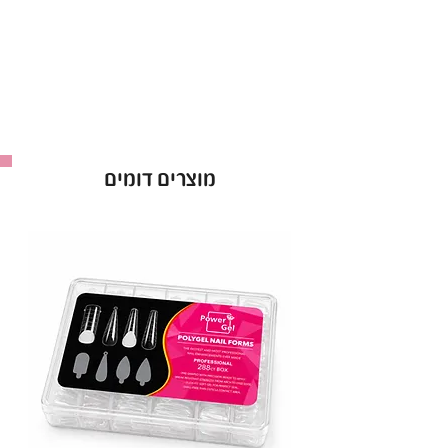
נוספות.
מתאים לשימוש מקצועי וביתי
.
באישור משרד הבריאות – לשימוש בטוח ואיכותי.
ראבר בייס Bell בגוון 211 – הבסיס המושלם למניקור
יציב ומרהיב!
מוצרים דומים