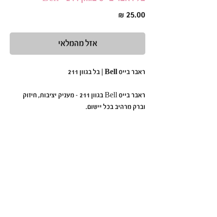
מחיר
אזל מהמלאי
ראבר בייס Bell | בל בגוון 211
ראבר בייס Bell בגוון 211 - מעניק יציבות, חיזוק
וברק מרהיב בכל יישום.
הפורמולה הסמיכה והעמידה שלו מאפשרת יצירת
בסיס מושלם ללא צורך בשלבי צביעה נוספים.
למה לבחור בראבר בייס Bell בגוון 211?
גוון מושלם
– למראה נקי ואלגנטי.
פורמולה סמיכה ועמידה
– מחזקת ומעצבת את
הציפורן.
מעניק גימור אחיד ומרשים
– ללא צורך בשכבות