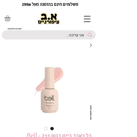
משלוחים חינם בהזמנה מעל 299₪
*המחירים כוללים מע"מ
בל ראבר בייס בגוון 211 - Bell