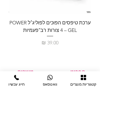
ערכת טיפסים הפוכים לפוליג׳ל POWER
GEL – ‏4 צורות רב־פעמיות
לבניית 
מחיר
תפריט
מוצרים
ציוד חד-פעמי
דף בית
קטגוריות מוצרים
וואטסאפ
חייג עכשיו
צבתות
מחלקות
טיפות לפטרת
אודות
ריהוט
צור קשר
מוצרי חשמל
תקנון האתר
תנאי אחראיות
מניקור ופדיקור