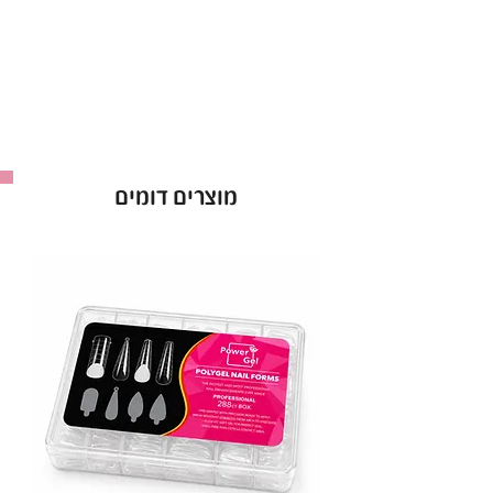
באישור משרד הבריאות – לשימוש בטוח ואיכותי.
ראבר בייס Bell בגוון 209 – הבסיס המושלם למניקור
יציב ומרהיב!
מוצרים דומים