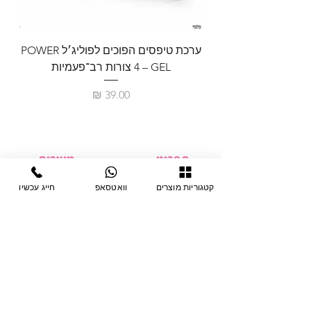
ערכת טיפסים הפוכים לפוליג׳ל POWER
GEL – ‏4 צורות רב־פעמיות
לבניית 
מחיר
תפריט
מוצרים
ציוד חד-פעמי
דף בית
קטגוריות מוצרים
וואטסאפ
חייג עכשיו
צבתות
מחלקות
טיפות לפטרת
אודות
ריהוט
צור קשר
מוצרי חשמל
תקנון האתר
תנאי אחראיות
מניקור ופדיקור