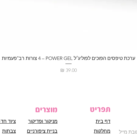
ערכת טיפסים הפוכים לפוליג׳ל POWER GEL – ‏4 צורות רב־פעמיות
מחיר
תפריט
מוצרים
דף בית
מניקור ופדיקור
ציוד חד-
מחלקות
בניית ציפורניים
צבתות