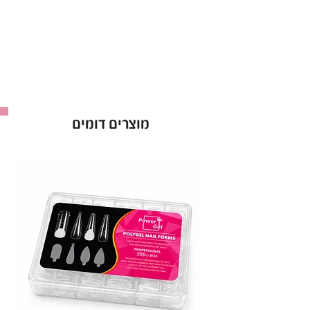
נוספות.
מתאים לשימוש מקצועי וביתי
.
באישור משרד הבריאות – לשימוש בטוח ואיכותי.
ראבר בייס Bell בגוון 114 – הבסיס המושלם למניקור
יציב ומרהיב!
מוצרים דומים