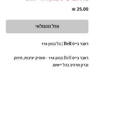
מחיר
אזל מהמלאי
ראבר בייס Bell | בל בגוון 114
ראבר בייס Bell בגוון 114 - מעניק יציבות, חיזוק
וברק מרהיב בכל יישום.
הפורמולה הסמיכה והעמידה שלו מאפשרת יצירת
בסיס מושלם ללא צורך בשלבי צביעה נוספים.
למה לבחור בראבר בייס Bell בגוון 114?
גוון מושלם
– למראה נקי ואלגנטי.
פורמולה סמיכה ועמידה
– מחזקת ומעצבת את
הציפורן.
מעניק גימור אחיד ומרשים
– ללא צורך בשכבות