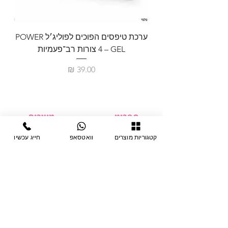
ערכת טיפסים הפוכים לפוליג׳ל POWER
GEL – ‏4 צורות רב־פעמיות
לבניית 
מחיר
תפריט
מוצרים
ציוד חד-פעמי
דף בית
קטגוריות מוצרים
וואטסאפ
חייג עכשיו
צבתות
מחלקות
טיפות לפטרת
אודות
ריהוט
צור קשר
מוצרי חשמל
תקנון האתר
תנאי אחראיות
מניקור ופדיקור