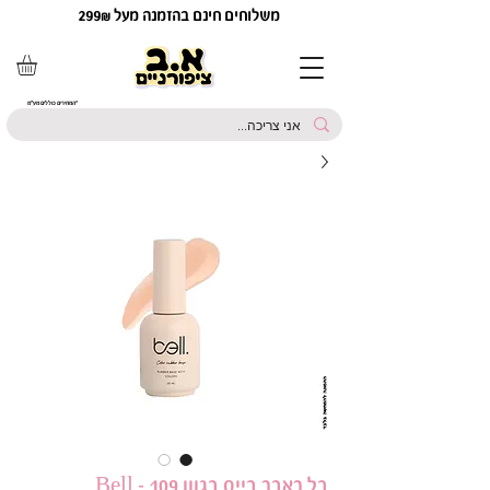
משלוחים חינם בהזמנה מעל 299₪
*המחירים כוללים מע"מ
בל ראבר בייס בגוון 109 - Bell