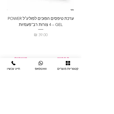
ערכת טיפסים הפוכים לפוליג׳ל POWER
GEL – ‏4 צורות רב־פעמיות
לבניית 
מחיר
תפריט
מוצרים
ציוד חד-פעמי
דף בית
קטגוריות מוצרים
וואטסאפ
חייג עכשיו
צבתות
מחלקות
טיפות לפטרת
אודות
ריהוט
צור קשר
מוצרי חשמל
תקנון האתר
תנאי אחראיות
מניקור ופדיקור