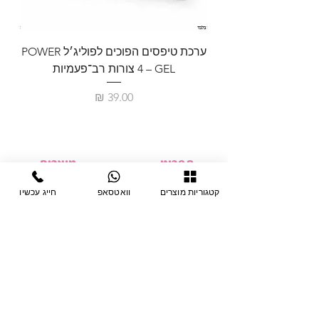
ערכת טיפסים הפוכים לפוליג׳ל POWER
GEL – ‏4 צורות רב־פעמיות
לבניית 
מחיר
תפריט
מוצרים
ציוד חד-פעמי
דף בית
קטגוריות מוצרים
וואטסאפ
חייג עכשיו
צבתות
מחלקות
טיפות לפטרת
אודות
ריהוט
צור קשר
מוצרי חשמל
תקנון האתר
תנאי אחראיות
מניקור ופדיקור