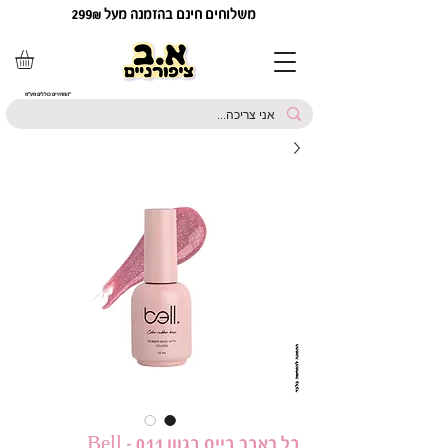
משלוחים חינם בהזמנה מעל 299₪
*המחירים כוללים מע"מ
בל ראבר בייס בגוון 011 - Bell