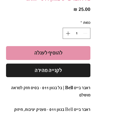
מחיר
כמות
*
להוסיף לעגלה
לקנייה מהירה
ראבר בייס Bell | בל בגוון 011 – בסיס חזק למראה
מושלם
ראבר בייס Bell בגוון 011 - מעניק יציבות, חיזוק
וברק מרהיב בכל יישום.
הפורמולה הסמיכה והעמידה שלו מאפשרת יצירת
בסיס מושלם ללא צורך בשלבי צביעה נוספים.