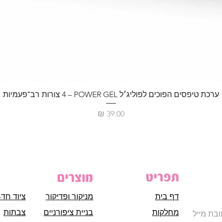
ערכת טיפסים הפוכים לפוליג׳ל POWER GEL – ‏4 צורות רב־פעמיות
מחיר
תפריט
מוצרים
דף בית
מניקור ופדיקור
ציוד חד-
מחלקות
בניית ציפורניים
צבתות