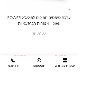
ערכת טיפסים הפוכים לפוליג׳ל POWER
GEL – ‏4 צורות רב־פעמיות
לבניית 
מחיר
תפריט
מוצרים
ציוד חד-פעמי
דף בית
קטגוריות מוצרים
וואטסאפ
חייג עכשיו
צבתות
מחלקות
טיפות לפטרת
אודות
ריהוט
צור קשר
מוצרי חשמל
תקנון האתר
תנאי אחראיות
מניקור ופדיקור