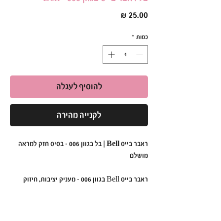
מחיר
כמות
*
להוסיף לעגלה
לקנייה מהירה
ראבר בייס Bell | בל בגוון 006 – בסיס חזק למראה
מושלם
ראבר בייס Bell בגוון 006 - מעניק יציבות, חיזוק
וברק מרהיב בכל יישום.
הפורמולה הסמיכה והעמידה שלו מאפשרת יצירת
בסיס מושלם ללא צורך בשלבי צביעה נוספים.