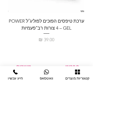
ערכת טיפסים הפוכים לפוליג׳ל POWER
GEL – ‏4 צורות רב־פעמיות
לבניית 
מחיר
תפריט
מוצרים
ציוד חד-פעמי
דף בית
קטגוריות מוצרים
וואטסאפ
חייג עכשיו
צבתות
מחלקות
טיפות לפטרת
אודות
ריהוט
צור קשר
מוצרי חשמל
תקנון האתר
תנאי אחראיות
מניקור ופדיקור