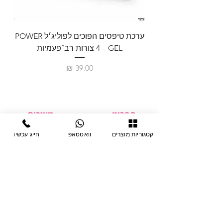
ערכת טיפסים הפוכים לפוליג׳ל POWER
GEL – ‏4 צורות רב־פעמיות
לבניית 
מחיר
תפריט
מוצרים
ציוד חד-פעמי
דף בית
קטגוריות מוצרים
וואטסאפ
חייג עכשיו
צבתות
מחלקות
טיפות לפטרת
אודות
ריהוט
צור קשר
מוצרי חשמל
תקנון האתר
תנאי אחראיות
מניקור ופדיקור