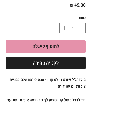
מחיר
כמות
*
להוסיף לעגלה
לקנייה מהירה
בילדרג'ל שורט ניילס קויו – הבסיס המושלם לבניית
ציפורניים עמידות!
הבילדרג'ל של קויו מציע לך ג'ל בנייה איכותי, שנועד
לספק ציפורניים חזקות ומדויקות. הפורמולה
המתקדמת שלו מתייבשת במהירות ומספקת בסיס
יציב לבנייה ועיצוב מקצועי, תוך שמירה על גמישות
והתאמה לכל סוגי הציפורניים. מגיע בבקבוקון