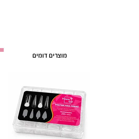
קומפקטי של 15 מ"ל לנוחות מרבית.
✨
יתרונות המוצר
:
מרקם קל ונוח לעבודה
מתייבש במהירות ומספק בסיס עמיד
מתאים לבנייה ועיצוב ציפורניים מדויק
מוצרים דומים
נבדק ואושר על ידי משרד הבריאות
בקבוקון 15 מ"ל לשימוש קל ואחסון נוח
בילדרג'ל קויו בבקבוקון – הבחירה הנכונה לבניית
ציפורניים עמידות ומעוצבות!