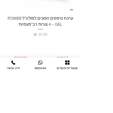
ערכת טיפסים הפוכים לפוליג׳ל POWER
GEL – ‏4 צורות רב־פעמיות
לבניית 
מחיר
תפריט
מוצרים
ציוד חד-פעמי
דף בית
קטגוריות מוצרים
וואטסאפ
חייג עכשיו
צבתות
מחלקות
טיפות לפטרת
אודות
ריהוט
צור קשר
מוצרי חשמל
תקנון האתר
תנאי אחראיות
מניקור ופדיקור