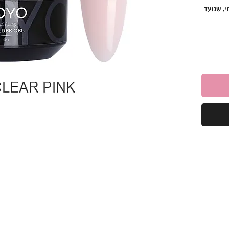
י, שנועד
ה
 בסיס
 גמישות
והתאמה לכל סוגי הציפורניים. מגיע בקופסה של 50
יית