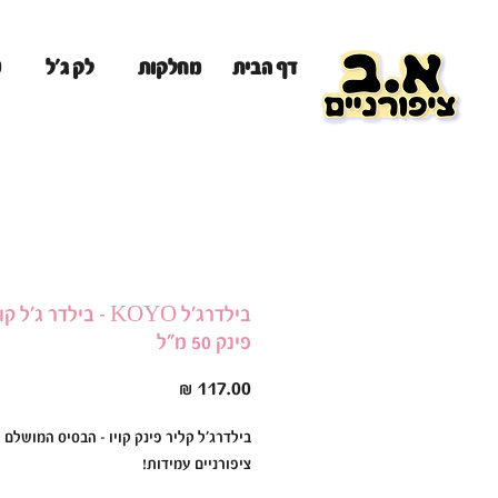
מ
דף הבית
מחלקות
לק ג'ל
בילדרג'ל KOYO - בילדר ג'
פינק 50 מ"ל
מחיר
בילדרג'ל קליר פינק קויו – הבסיס המושלם 
ציפורניים עמידות!