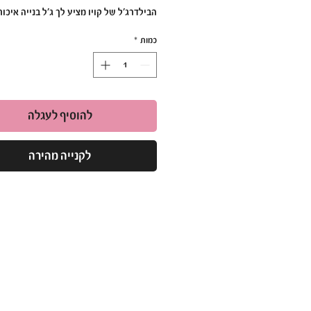
הבילדרג'ל של קויו מציע לך ג'ל בנייה איכות
לספק ציפורניים חזקות ומדויקות. הפורמול
כמות
*
המתקדמת שלו מתייבשת במהירות ומספקת
יציב לבנייה ועיצוב מקצועי, תוך שמירה על
מ"ל לנוחות מרבית.
להוסיף לעגלה
✨
יתרונות המוצר
:
לקנייה מהירה
מרקם קל ונוח לעבודה
מתייבש במהירות ומספק בסיס עמיד
מתאים לבנייה ועיצוב ציפורניים מדויק
נבדק ואושר על ידי משרד הבריאות
קופסת 50 מ"ל לשימוש קל ואחסון נוח
בילדרג'ל קויו בקופסה – הבחירה הנכונה לבנ
ציפורניים עמידות ומעוצבות!