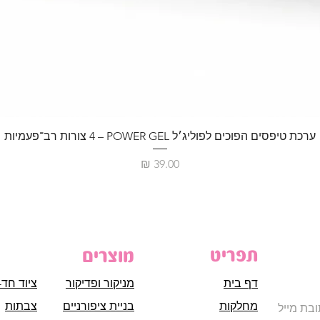
ערכת טיפסים הפוכים לפוליג׳ל POWER GEL – ‏4 צורות רב־פעמיות
מחיר
תפריט
מוצרים
דף בית
מניקור ופדיקור
ציוד חד-
מחלקות
בניית ציפורניים
צבתות