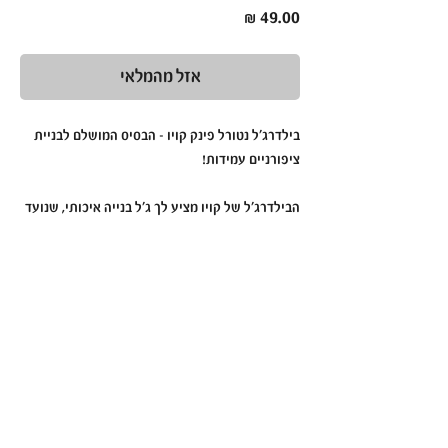
מחיר
אזל מהמלאי
בילדרג'ל נטורל פינק קויו – הבסיס המושלם לבניית
ציפורניים עמידות!
הבילדרג'ל של קויו מציע לך ג'ל בנייה איכותי, שנועד
לספק ציפורניים חזקות ומדויקות. הפורמולה
המתקדמת שלו מתייבשת במהירות ומספקת בסיס
יציב לבנייה ועיצוב מקצועי, תוך שמירה על גמישות
והתאמה לכל סוגי הציפורניים. מגיע בבקבוקון
קומפקטי של 15 מ"ל לנוחות מרבית.
✨
יתרונות המוצר
:
מרקם קל ונוח לעבודה
מתייבש במהירות ומספק בסיס עמיד