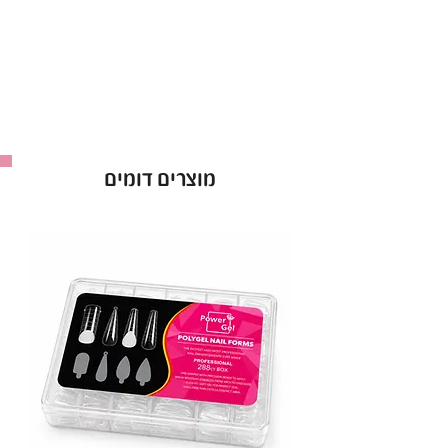
מתאים לבנייה ועיצוב ציפורניים מדויק
נבדק ואושר על ידי משרד הבריאות
בקבוקון 15 מ"ל לשימוש קל ואחסון נוח
בילדרג'ל קויו בבקבוקון – הבחירה הנכונה לבניית
ציפורניים עמידות ומעוצבות!
מוצרים דומים