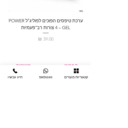
ערכת טיפסים הפוכים לפוליג׳ל POWER
GEL – ‏4 צורות רב־פעמיות
לבניית 
מחיר
תפריט
מוצרים
ציוד חד-פעמי
דף בית
קטגוריות מוצרים
וואטסאפ
חייג עכשיו
צבתות
מחלקות
טיפות לפטרת
אודות
ריהוט
צור קשר
מוצרי חשמל
תקנון האתר
תנאי אחראיות
מניקור ופדיקור