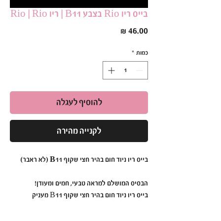
בייס ריו Rio בצבע B11 | ריו Rio | Rio
מחיר
כמות
*
להוסיף לעגלה
לקנייה מהירה
בייס ריו ניוד חום בהיר חצי שקוף B11 (לא ראבר)
הבסיס המושלם למראה טבעי, חמים ומעודן!
בייס ריו ניוד חום בהיר חצי שקוף B11 מעניק
לציפורניים גוון ניוד חמים ומרשים,
עם נגיעת צבע רכה ומחמיאה שמתאימה לכל עיצוב.