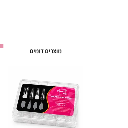
•
תכונות עיקריות:
גוון ניוד חום בהיר חצי שקוף
: מראה טבעי ועדין
עם גוון חמים שמתאים לכל גוון עור.
פורמולה איכותית ועמידה
: מבטיחה כיסוי אחיד
עם גימור שנשאר לאורך זמן.
מוצרים דומים
מריחה חלקה ונוחה
: מושלם ליצירת בסיס אחיד
ומרשים לכל מניקור או עיצוב.
•
יתרונות בולטים:
אידיאלי למראה טבעי, פרנץ' מניקור ועיצובים
קלאסיים.
מתאים לשימוש מקצועי וגם ביתי.
ידידותי לציפורניים – ללא חומרים מזיקים.
ברישיון משרד הבריאות
: מוצר מאושר ובטוח