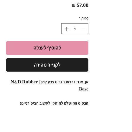
מחיר
כמות
*
להוסיף לעגלה
לקנייה מהירה
אן. אנד. די ראבר בייס צבע 017 | N&D Rubber
Base
הבסיס המושלם לחיזוק ולעיצוב הציפורניים!
•
תכונות עיקריות:
פורמולה עמידה וגמישה
: מבטיחה חיזוק מקסימלי