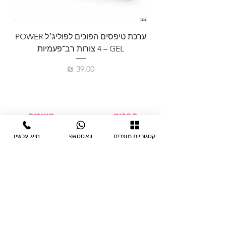
ערכת טיפסים הפוכים לפוליג׳ל POWER
GEL – ‏4 צורות רב־פעמיות
לבניית 
מחיר
תפריט
מוצרים
ציוד חד-פעמי
דף בית
קטגוריות מוצרים
וואטסאפ
חייג עכשיו
צבתות
מחלקות
טיפות לפטרת
אודות
ריהוט
צור קשר
מוצרי חשמל
תקנון האתר
תנאי אחראיות
מניקור ופדיקור