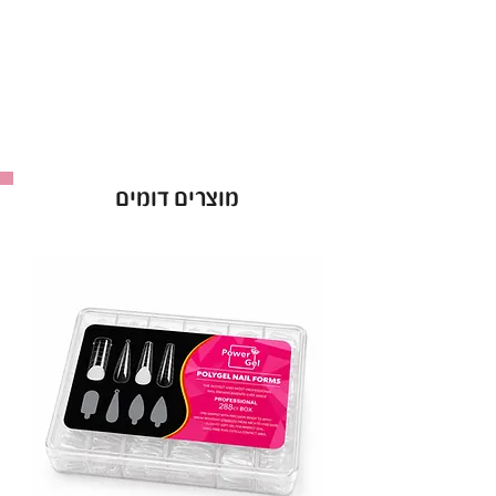
לציפורניים תוך שמירה על גמישותן הטבעית.
מתאים לבנייה אנטומית
: אידיאלי להארכת
הציפורן הטבעית וליצירת בסיס יציב וחזק עם או
בלי תבנית.
גוון ייחודי ואלגנטי
: מעניק לציפורניים מראה
מטופח ונקי שמתאים לכל עיצוב.
מוצרים דומים
•
יתרונות בולטים:
מספק עמידות גבוהה ושומר על הציפורניים
לאורך זמן.
מתאים לשימוש מקצועי וביתי, עם תוצאות
איכותיות בכל פעם.
גימור מקצועי ומוקפד שמחזיק לאורך זמן רב.
עם ראבר בייס N&D צבע 017, תוכל ליהנות
מיציבות, עמידות וגימור מושלם לכל סגנון ציפורניים!