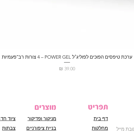
ערכת טיפסים הפוכים לפוליג׳ל POWER GEL – ‏4 צורות רב־פעמיות
מחיר
תפריט
מוצרים
דף בית
מניקור ופדיקור
ציוד חד-
מחלקות
בניית ציפורניים
צבתות