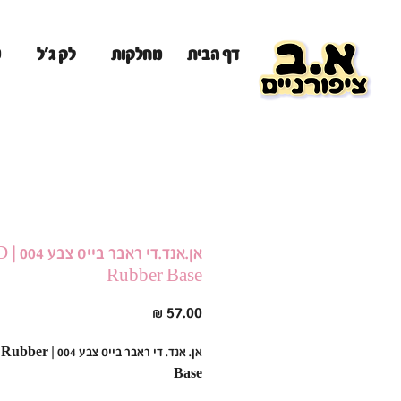
מ
דף הבית
מחלקות
לק ג'ל
אן.אנד.
Rubber Base
מחיר
אן. אנד. די ראבר בייס צבע
Base