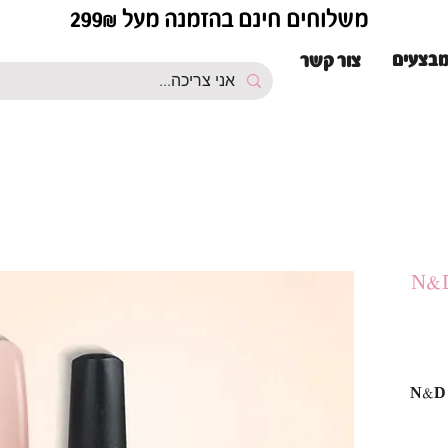
משלוחים חינם בהזמנה מעל 299₪
בצעים
צור קשר
די ראבר בייס צבע 004 | N&D
 004 | N&D Rubber