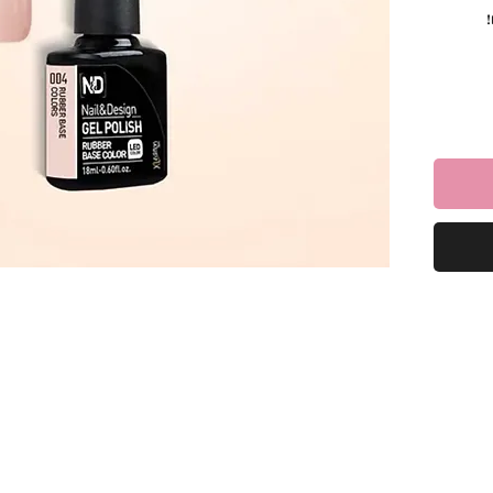
!
רניים
הציפורן
מת עם
.
דיאלי גם