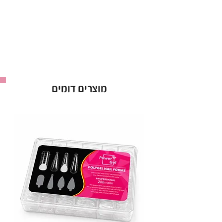
ברמה גבוהה במיוחד,
שמוסיף לציפורניים ברק מרהיב שמחזיק לאורך זמן.
•
תכונות עיקריות
:
גימור סופר מבריק שנשאר יציב, מבלי להשאיר
שאריות דביקות.
אינו דורש נטרול לאחר היישום, לחיסכון בזמן.
מוצרים דומים
מעניק לציפורניים מראה מבריק ומסוגנן שמחזיק
לאורך זמן.
•
יתרונות מקצועיים
:
אידיאלי למניקור מקצועי ולמגוון עיצובים
יצירתיים עם מראה זוהר ומבריק.
פורמולה עמידה, שמגנה על הלק ומביאה למראה
מבריק ומרשים.
מתאים לשימוש בקלות ובמהירות, גם למתחילים
וגם למנוסים.