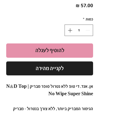
מחיר
כמות
*
להוסיף לעגלה
לקנייה מהירה
אן. אנד. די טופ ללא נטרול סופר מבריק | N&D Top
No Wipe Super Shine
הגימור המבריק ביותר, ללא צורך בנטרול – מבריק
ומרשים לאורך זמן!
•
פורמולה סופר מבריקה
:
טופ ללא נטרול מבית אן. אנד. די המספק גימור מבריק