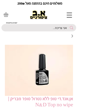
משלוחים חינם בהזמנה מעל 299₪
*המחירים כוללים מע"מ
אן.אנד.די טופ ללא נטרול סופר מבריק |
N&D Top no wipe