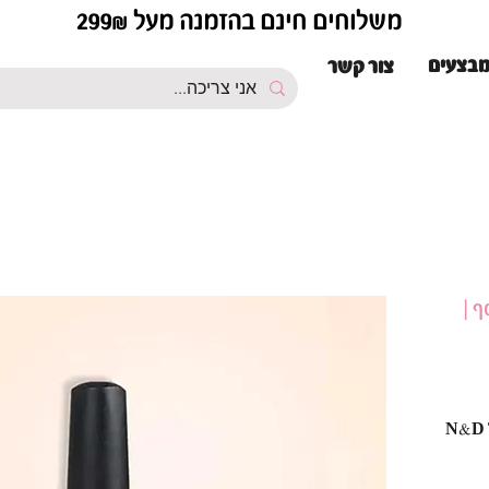
משלוחים חינם בהזמנה מעל 299₪
בצעים
צור קשר
ף |
א נטרול נצנץ כסף | N&D Top