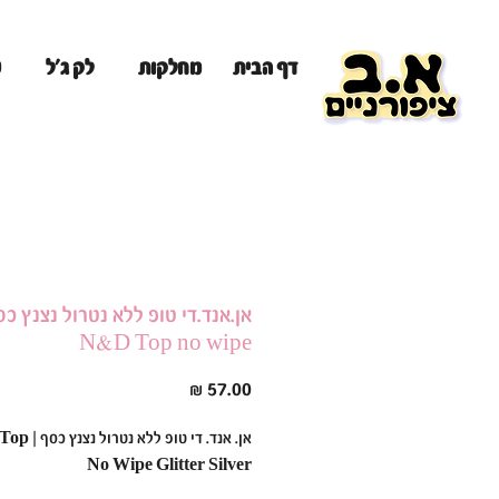
מ
דף הבית
מחלקות
לק ג'ל
אן.אנד.די טופ ללא נטרול נצנץ כס
N&D Top no wipe
מחיר
אן. אנד. די טופ לל
No Wipe Glitter Silver