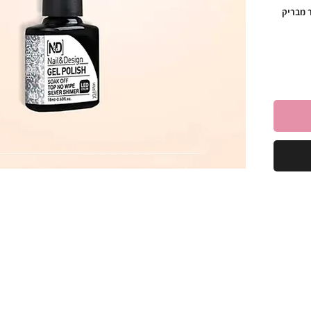
 מבריק
ים
ב.
ק ומעניק
ומאמץ.
ור קלאסי,
ך זמן.