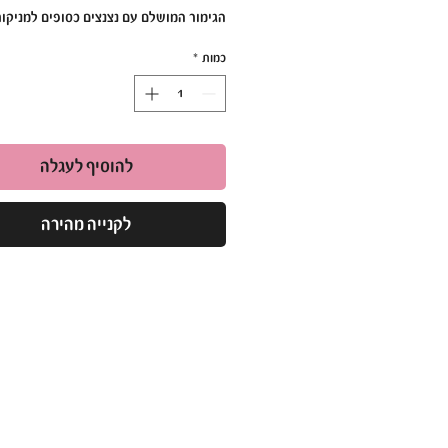
הגימור המושלם עם נצנצים כסופים למניקור
ומרשים!
כמות
*
•
פורמולה ייחודית עם נצנצים
:
טופ ללא נטרול מבית אן. אנד. די משלב נצנצ
כסופים שמוסיפים ברק וזוהר לגימור הסופי,
ללא צורך בנטרול.
להוסיף לעגלה
•
תכונות עיקריות
:
לקנייה מהירה
מכיל נצנצים כסופים המדגישים כל עיצו
טופ חזק ועמיד, שמגביר את עמידות הל
גימור מבריק ומושלם.
אינו משאיר שאריות דביקות, חוסך זמן 
•
יתרונות מקצועיים
:
אידיאלי לשימוש בכל סגנון עיצוב: מניק
עיצובים מתקדמים או עיטורים נוצצים.
מגן על הלק ומבטיח עמידות גבוהה לאור