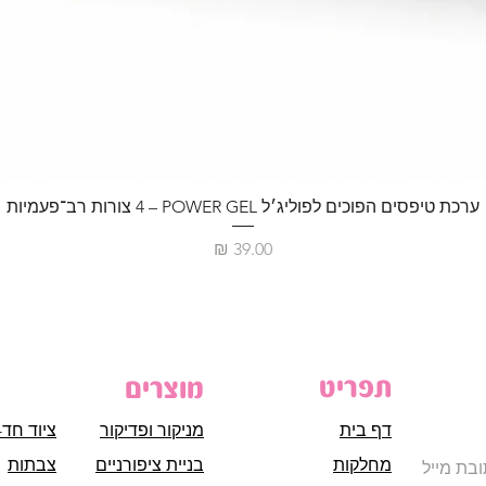
ערכת טיפסים הפוכים לפוליג׳ל POWER GEL – ‏4 צורות רב־פעמיות
מחיר
תפריט
מוצרים
דף בית
מניקור ופדיקור
ציוד חד-
מחלקות
בניית ציפורניים
צבתות