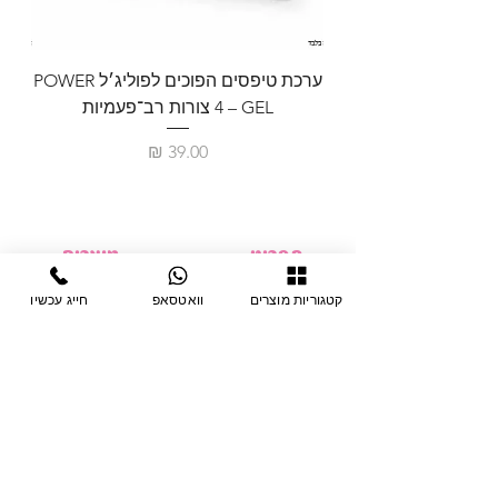
ערכת טיפסים הפוכים לפוליג׳ל POWER
GEL – ‏4 צורות רב־פעמיות
לבניית 
מחיר
תפריט
מוצרים
ציוד חד-פעמי
דף בית
קטגוריות מוצרים
וואטסאפ
חייג עכשיו
צבתות
מחלקות
טיפות לפטרת
אודות
ריהוט
צור קשר
מוצרי חשמל
תקנון האתר
תנאי אחראיות
מניקור ופדיקור