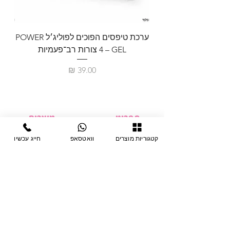
ערכת טיפסים הפוכים לפוליג׳ל POWER
GEL – ‏4 צורות רב־פעמיות
לבניית 
מחיר
תפריט
מוצרים
ציוד חד-פעמי
דף בית
קטגוריות מוצרים
וואטסאפ
חייג עכשיו
צבתות
מחלקות
טיפות לפטרת
אודות
ריהוט
צור קשר
מוצרי חשמל
תקנון האתר
תנאי אחראיות
מניקור ופדיקור