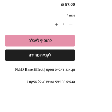
מחיר
כמות
*
להוסיף לעגלה
לקנייה מהירה
אן. אנד. די בייס אפקט | N&D Base Effect
הבסיס החדשני שמשדרג כל מניקור!
•
פורמולה מתקדמת
:
בייס אפקט מבית אן. אנד. די משלב עמידות וגמישות,
להבטחת בסיס מושלם לכל עיצוב ציפורניים.