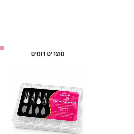
•
תכונות ייחודיות
:
משפר את ההדבקה בין הציפורן ללק ג'ל, למניעת
קילופים ושחיקה.
מעניק שכבה אחידה המעצימה את מראה הלק
ומאריכה את עמידותו.
מתאים לשימוש עם כל סוגי הלקים הג'ל
המקצועיים.
מוצרים דומים
•
יתרונות בולטים
:
מגן על הציפורן הטבעית מפני נזקים.
קל לשימוש גם במכונים וגם בבית.
מתאים לכל סוגי הציפורניים, כולל שבירות או
מתפצלות.
הפוך כל מניקור ליצירת אמנות עם N&D Base
Effect – לבסיס מושלם ועיצוב עמיד!