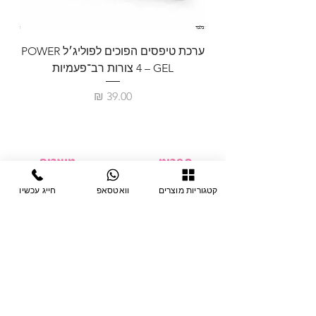
ערכת טיפסים הפוכים לפוליג׳ל POWER
GEL – ‏4 צורות רב־פעמיות
לבניית 
מחיר
תפריט
מוצרים
ציוד חד-פעמי
דף בית
קטגוריות מוצרים
וואטסאפ
חייג עכשיו
צבתות
מחלקות
טיפות לפטרת
אודות
ריהוט
צור קשר
מוצרי חשמל
תקנון האתר
תנאי אחראיות
מניקור ופדיקור