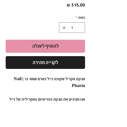
מחיר
כמות
*
להוסיף לעגלה
לקנייה מהירה
אבקת אקריל שקופה נייל פארם 1000 גר | Nail
Pharm
אנו מציגים את אבקת הפרימיום האקרילית של נייל
פארם: עדות לחוזק ויופי בכל יישום.
אבקת אקריל של נייל פארם, מעוצבת בדייקנות
ובטיפול,