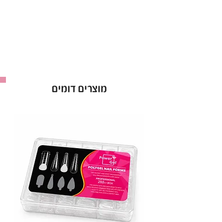
מציעה עמידות וגמישות שאין שני לה ומבטיחה
שלמות ציפורניים לאורך זמן.
אבקת אקריל המכילה מרכיבים באיכות הגבוהה
ביותר,
אבקת אקריל של נייל פארם מספקת הדבקה יוצאת
דופן וגימור ללא רבב,
מוצרים דומים
ומעצים את אנשי המקצוע בתחום הציפורניים ליצור
יצירות מופת בקלות.
אבקת אקריל נייל פארם - התגלמות החוזק
והאלגנטיות.
אבקת אקריל שקופה, נייל פארם, 1000 גר. Nail
Pharm
* התמונה להמחשה בלבד.