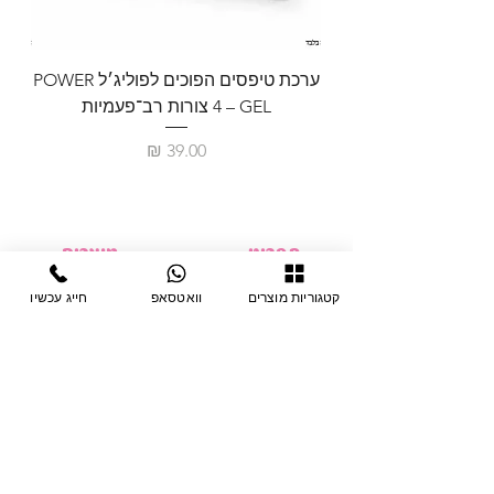
ערכת טיפסים הפוכים לפוליג׳ל POWER
GEL – ‏4 צורות רב־פעמיות
לבניית 
מחיר
תפריט
מוצרים
ציוד חד-פעמי
דף בית
קטגוריות מוצרים
וואטסאפ
חייג עכשיו
צבתות
מחלקות
טיפות לפטרת
אודות
ריהוט
צור קשר
מוצרי חשמל
תקנון האתר
תנאי אחראיות
מניקור ופדיקור