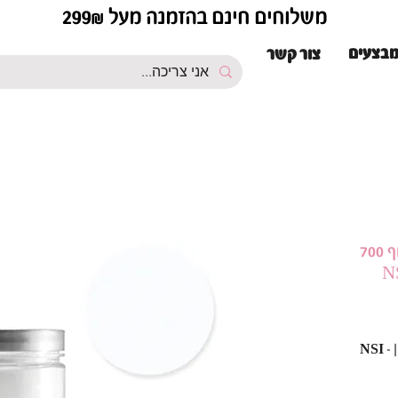
משלוחים חינם בהזמנה מעל 299₪
בצעים
צור קשר
אבקת אקריל אנ.אס.אי בצבע שקוף 700
אבקת אקריל אנ.אס.אי בצבע שקוף 700 גר | NSI -