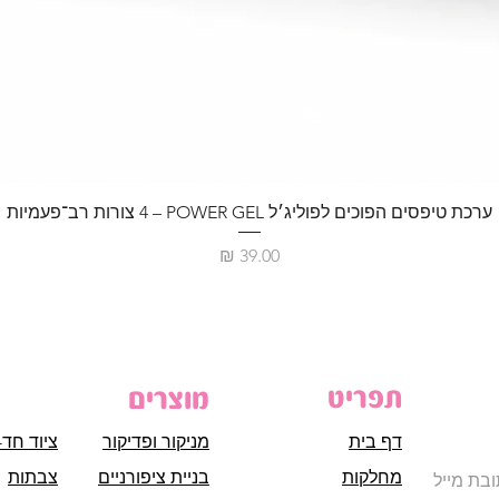
ערכת טיפסים הפוכים לפוליג׳ל POWER GEL – ‏4 צורות רב־פעמיות
מחיר
תפריט
מוצרים
דף בית
מניקור ופדיקור
ציוד חד-
מחלקות
בניית ציפורניים
צבתות