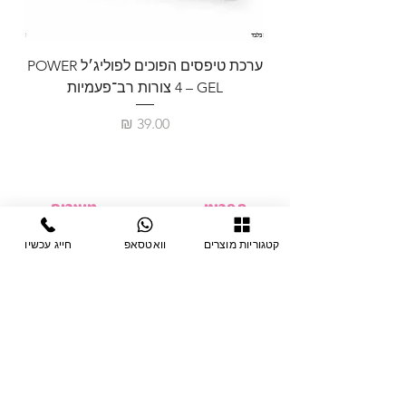
ערכת טיפסים הפוכים לפוליג׳ל POWER
GEL – ‏4 צורות רב־פעמיות
לבניית 
מחיר
תפריט
מוצרים
ציוד חד-פעמי
דף בית
קטגוריות מוצרים
וואטסאפ
חייג עכשיו
צבתות
מחלקות
טיפות לפטרת
אודות
ריהוט
צור קשר
מוצרי חשמל
תקנון האתר
תנאי אחראיות
מניקור ופדיקור