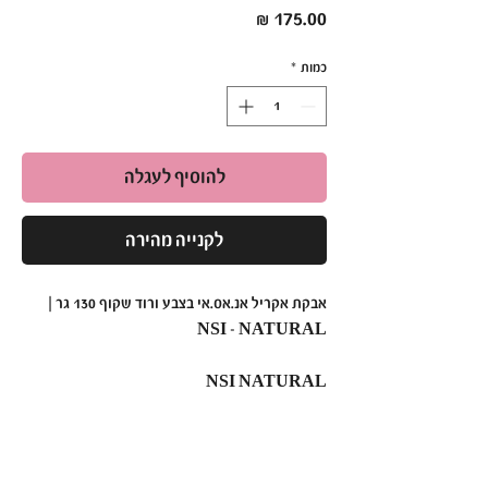
מחיר
כמות
*
להוסיף לעגלה
לקנייה מהירה
אבקת אקריל אנ.אס.אי בצבע ורוד שקוף 130 גר |
NSI - NATURAL
NSI NATURAL
אבקת אקריל של אנ.אס.אי בולטת כאבקת האקריליק
המובילה היום בשוק!
אבקת האקריל מעוצבת עם טכנולוגיית ציפורניים