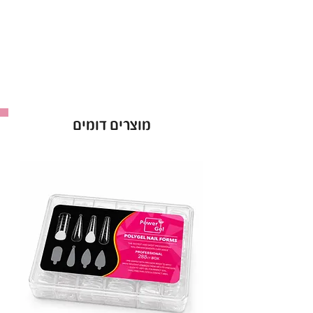
אקרילית מתקדמת במיוחד, אבקת אקריל של
אנ.אס.אי מציעה תחושה ייחודית ומספקת תוצאות
יוצאות דופן, המתהדרת בחוזק וגמישות שאין שני
להם.
בשילוב עם נוזל ציפורניים NSI, תכונות העבודה שלו
נשארות עקביות לאורך כל היישום.
מוצרים דומים
אבקת אקריל NSI NATURAL עמידה בפני
הצהבה ושומרת על יציבות צבע מוחלטת, אבקת
אקריל של אנ.אס.אי מבטיחה איכות מתמשכת.
אבקת אקריל מיועדת אך ורק לשימוש מקצועי.
מאושר על ידי משרד הבריאות.